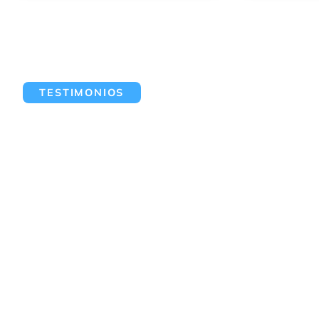
TESTIMONIOS
Nuestros clientes
hablan por nosotro