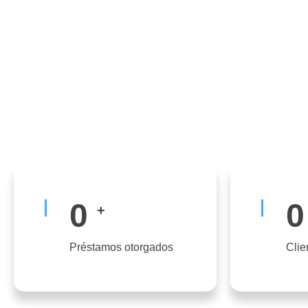
0
0
+
Préstamos otorgados
Clie