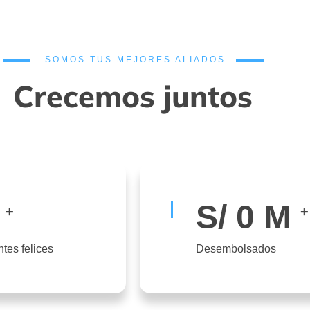
SOMOS TUS MEJORES ALIADOS
Crecemos juntos
S/
0
M
+
+
ntes felices
Desembolsados